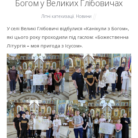
Богом у Великих Глібовичах
Літні катехизації
,
Новини
У селі Великі Глібовичі відбулися «Канікули з Богом»,
які цього року проходили під гаслом: «Божественна
Літургія
–
моя пригода з Ісусом».