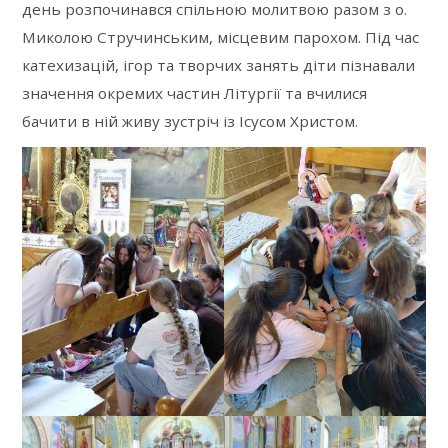
день розпочинався спільною молитвою разом з о.
Миколою Стручинським, місцевим парохом. Під час
катехизацій, ігор та творчих занять діти пізнавали
значення окремих частин Літургії та вчилися
бачити в ній живу зустріч із Ісусом Христом.