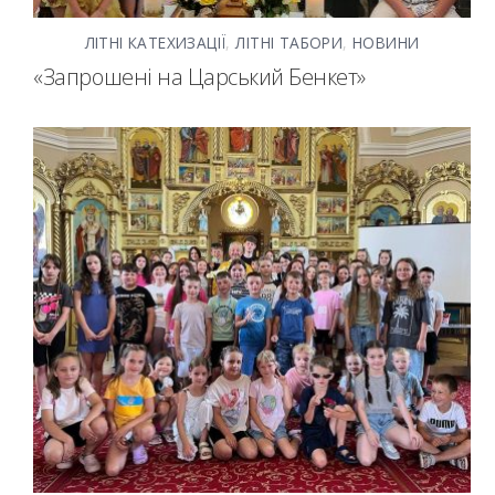
ЛІТНІ КАТЕХИЗАЦІЇ
,
ЛІТНІ ТАБОРИ
,
НОВИНИ
«Запрошені на Царський Бенкет»