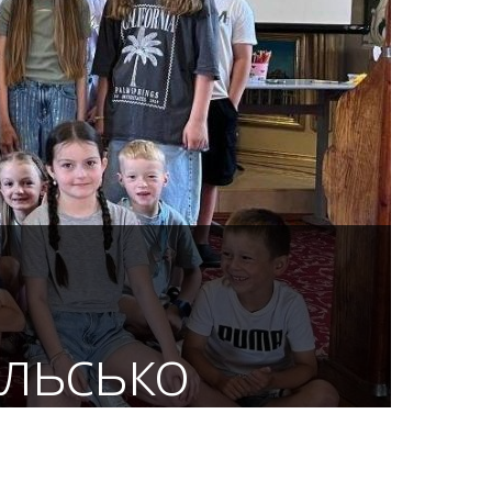
ільсько
ія) о. Тараса Венгрина сестри Тереза