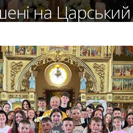
ені на Царський
Літні катехизації
,
Літні табори
,
Новини
омира Сітка, пароха храму святого Йоана Хрестителя в м.
дітей літній християнський табір «Запрошені на Царськи
 глибину Святої Літургії, велич Пресвятої Євхаристії та
Читати далі...