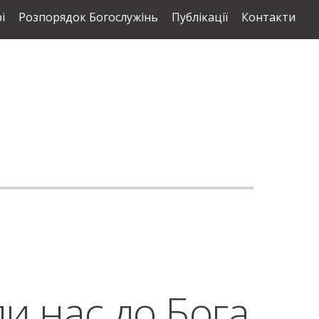
і
Розпорядок Богослужінь
Публікації
Контакти
ли нас до Бога