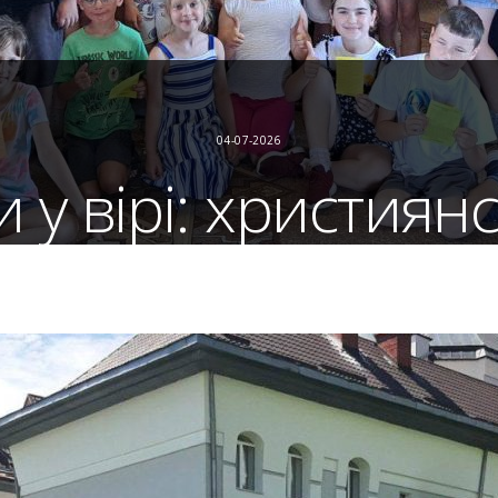
04-07-2026
 у вірі: християнс
я дітей у Хлопчи
Літні катехизації
,
Літні табори
,
Новини
тця-пароха Йосифа Бабія у с. Хлопчиці, що на Самбірщині
иколаєю Сусол діти роздумували над суттю нашої віри в
ту Богородицю. Учасники власноруч виготовляли вервиц