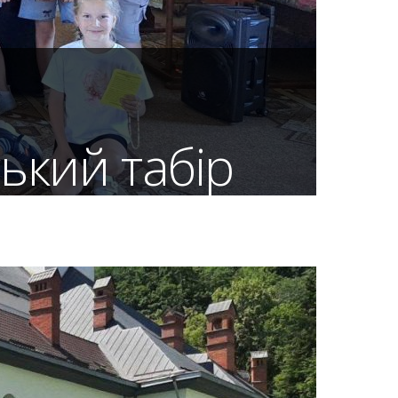
ький табір
цях
, проходив дитячий табір. Разом із
 єдиного Бога у Трьох Особах,
і, а також весело проводили час, […]