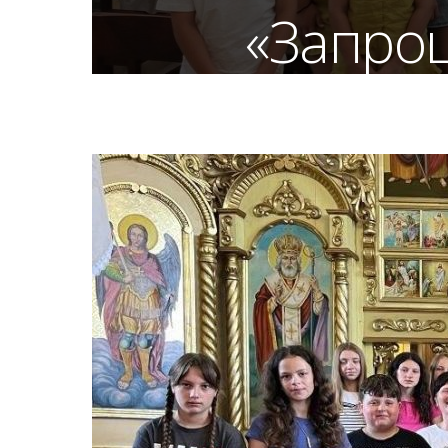
«Запрош
З 8 по 12 липня на запрошення о. Люб
с. Магдалина Леськів провели для 
відкривали для себе красу та