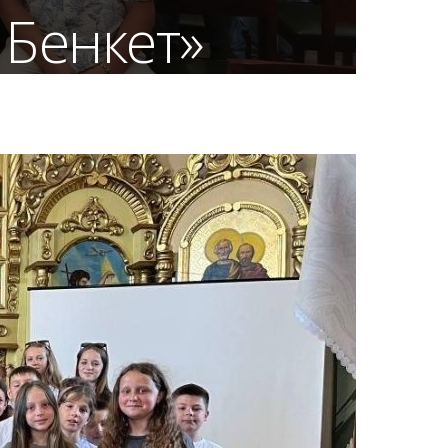
 Бенкет»
 Ґенк (Бельгія), с. Омельяна Сеник та
й Бенкет».Протягом п’яти днів діти
 вчилися бачити, що кожна […]