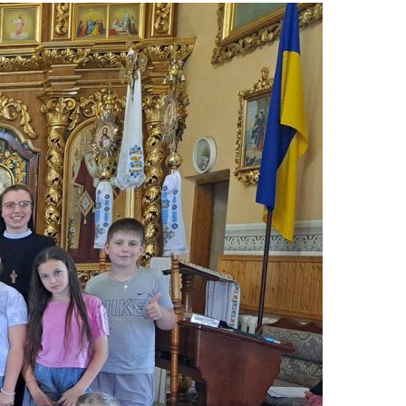
м Біблії та дитячою енергією. Діти
 з іконопису, під час якого дорослі