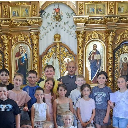
вий час разом із дітьми, наповнений молитвою, пізнання
 активно грали ігри. Особливою подією став майстер-клас
учасники з натхненням писали […]
Читати далі...