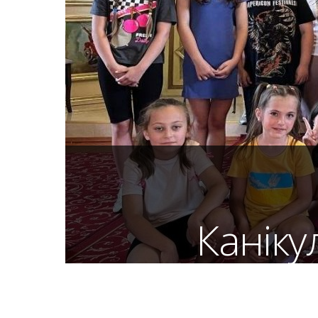
Каніку
На запрошення пароха церкви Пресвят