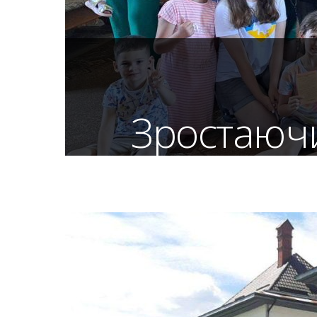
Зростаючи
дл
З 22 по 26 червня на запрошення о
сестрами Марією Даниляк та М
вдивляючись у взірець віри – Пресвя