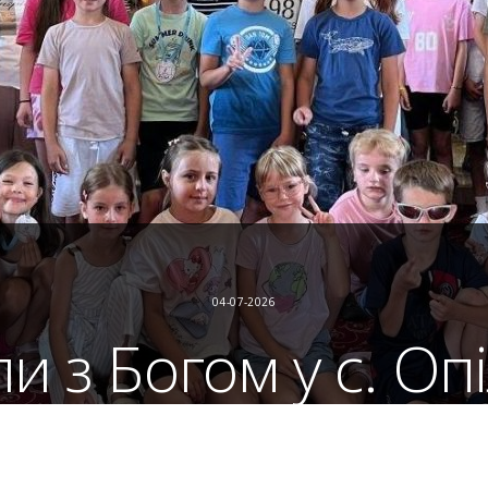
04-07-2026
ли з Богом у с. Оп
Літні катехизації
,
Літні табори
,
Новини
ої Трійці села Опільсько (Сокальсько-Жовківська єпарх