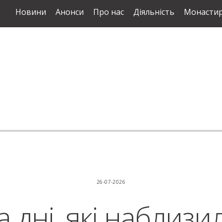
Новини
Анонси
Про нас
Діяльність
Монастир
26-07-2026
а дні, які наблизи