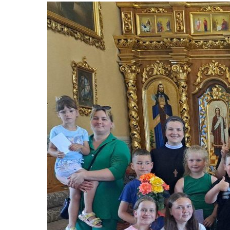
Васуля і Антонія Пічуга мали чудо
ставили сценки, танцювали банси та