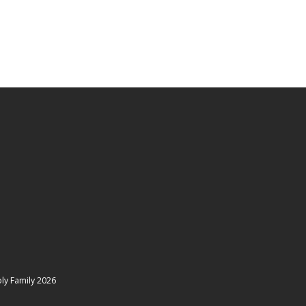
рі, варто поставити собі одне дуже
о Бог є Богом, і що Він є саме таким,
к усе ускладнювати. […]
ly Family
2026