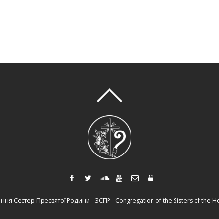
легше жити?
Статті
,
Те, що надихає
гійного спомину Католицькою Церквою святого Филипа Не
тання: чи достатньо сучасній людині того, щоб знати, щ
? Можливо, це звучить надто просто для світу, який зви
Читати далі...
я Сестер Пресвятої Родини - ЗСПР - Congregation of the Sisters of the Ho