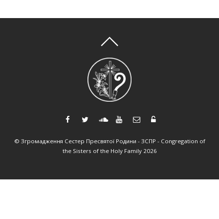
Статті
,
Те, що надихає
Сьогодні, 26 травня, у день Літургійного
спомину Католицькою Церквою святого
Филипа Нері, варто поставити собі одне дуже
просте, але водночас радикальне запитання:
чи достатньо сучасній людині того, щоб знати,
що Бог є Богом, і що Він є саме таким, яким є –
тобто Любов’ю? Можливо, це звучить надто
просто для світу, який звик усе ускладнювати.
[…]
©
Згромадження Сестер Пресвятої Родини - ЗСПР - Congregation of
Читати далі...
the Sisters of the Holy Family
2026