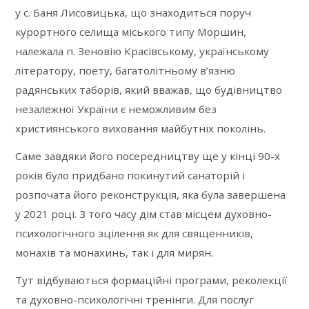
у с. Баня Лисовицька, що знаходиться поруч
курортного селища міського типу Моршин,
належала п. Зеновію Красівському, українському
літератору, поету, багатолітньому в’язню
радянських таборів, який вважав, що будівництво
незалежної України є неможливим без
християнського виховання майбутніх поколінь.
Саме завдяки його посередництву ще у кінці 90-х
років було придбано покинутий санаторій і
розпочата його реконструкція, яка була завершена
у 2021 році. З того часу дім став місцем духовно-
психологічного зцілення як для священників,
монахів та монахинь, так і для мирян.
Тут відбуваються формаційні програми, реколекції
та духовно-психологічні тренінги. Для послуг