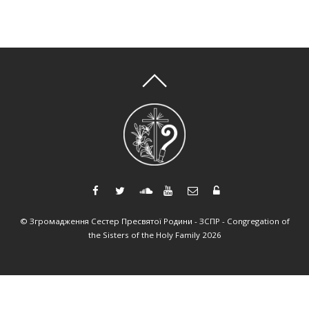
Ісусом», табір у Чорткові
-
,
Літні катехизації
,
Новини
,
Новини з Чорткова
З 8 по 12 червня 2026 р. Б. на території
монастиря Сестер Пресвятої Родини у м.
Чорткові відбувся дитячий християнський
табір «Літургія – моя пригода з Ісусом»,
учасниками якого стали близько 80 дітей.
Протягом п’яти днів діти відкривали для себе
красу та глибину Божественної Літургії. Через
катехизації, тематичні ігри, майстер-класи,
спів, молитву на вервиці та […]
©
Згромадження Сестер Пресвятої Родини - ЗСПР - Congregation of
Читати далі...
the Sisters of the Holy Family
2026