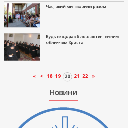
Час, який ми творили разом
Будьте щораз більш автентичним
обличчям Христа
«
<
18
19
21
22
»
20
Новини