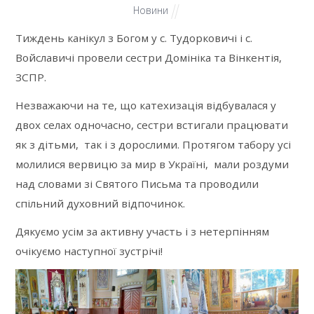
Новини
Тиждень канікул з Богом у с. Тудорковичі і с.
Войславичі провели сестри Домініка та Вінкентія,
ЗСПР.
Незважаючи на те, що катехизація відбувалася у
двох селах одночасно, сестри встигали працювати
як з дітьми, так і з дорослими. Протягом табору усі
молилися вервицю за мир в Україні, мали роздуми
над словами зі Святого Письма та проводили
спільний духовний відпочинок.
Дякуємо усім за активну участь і з нетерпінням
очікуємо наступної зустрічі!