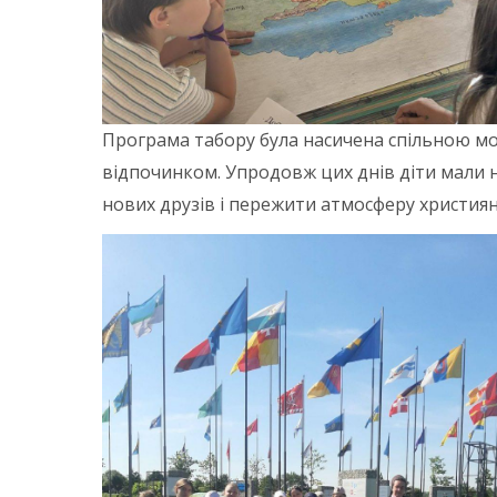
Програма табору була насичена спільною м
відпочинком. Упродовж цих днів діти мали на
нових друзів і пережити атмосферу християн