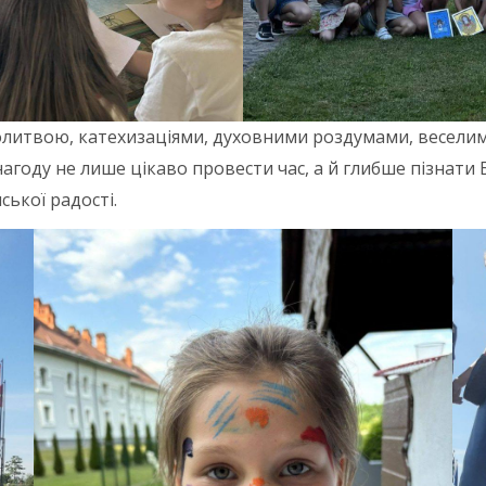
олитвою, катехизаціями, духовними роздумами, веселим
году не лише цікаво провести час, а й глибше пізнати Б
ської радості.