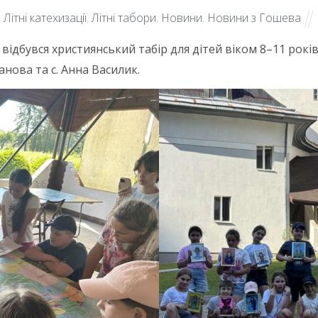
Літні катехизації
,
Літні табори
,
Новини
,
Новини з Гошева
 відбувся християнський табір для дітей віком 8–11 рокі
анова та с. Анна Василик.