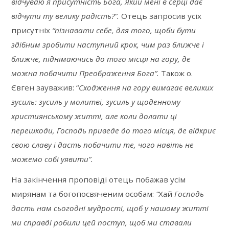
відчуваю я присутність Бога, Який мені в серці дає
відчути ту велику радість?”.
Отець запросив усіх
присутніх
“пізнавати себе, для того, щоби бути
здібним зробити наступний крок, чим раз ближче і
ближче, піднімаючись до того місця на гору, де
можна побачити Преображення Бога”.
Також о.
Євген зауважив: “
Сходження на гору вимагає великих
зусиль: зусиль у молитві, зусиль у щоденному
християнському житті, але коли долати ці
перешкоди, Господь приведе до того місця, де відкриє
свою славу і дасть побачити те, чого навіть не
можемо собі уявити”.
На закінчення проповіді отець побажав усім
мирянам та богопосвяченим особам:
“
Хай
Господь
дасть нам сьогодні мудрості, щоб у нашому житті
ми справді робили цей поступ, щоб ми ставали