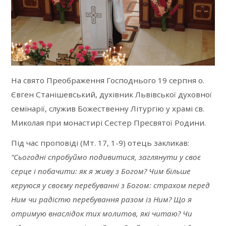
На свято Преображення Господнього 19 серпня о.
Євген Станішевський, духівник Львівської духовної
семінарії, служив Божественну Літургію у храмі св.
Миколая при монастирі Сестер Пресвятої Родини.
Під час проповіді (Мт. 17, 1-9) отець закликав:
“Сьогодні спробуймо подивитися, заглянути у своє
серце і побачити: як я живу з Богом? Чим більше
керуюся у своєму перебуванні з Богом: страхом перед
Ним чи радістю перебування разом із Ним? Що я
отримую внаслідок тих молитов, які читаю? Чи