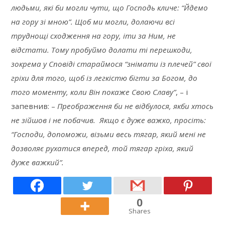
людьми, які би могли чути, що Господь кличе: “Йдемо
на гору зі мною”. Щоб ми могли, долаючи всі
труднощі сходження на гору, іти за Ним, не
відстати. Тому пробуймо долати ті перешкоди,
зокрема у Сповіді стараймося “знімати із плечей” свої
гріхи для того, щоб із легкістю бігти за Богом, до
того моменту, коли Він покаже Свою Славу”
, – і
запевнив: –
Преображення би не відбулося, якби хтось
не зійшов і не побачив. Якщо є дуже важко, просіть:
“Господи, допоможи, візьми весь тягар, який мені не
дозволяє рухатися вперед, той тягар гріха, який
дуже важкий”.
0
Shares