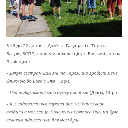
З 16 до 22 липня с. Дам’яна Галущак і с. Тереза
Васуля, ЗСПР, провели реколекції у с. Бояничі, що на
Львівщині.
–
Дякую сестрам Дам’яні та Терезі, що зробили мене
ближчою до Бога
(Юлія, 12 р.).
–
Цей табір змінив мою думку про Бога
(Діана, 13 р.).
–
Я із задоволенням слухала Вас. Усі Ваші слова
входили в моє серце. Пояснення Святого Письма було
великим піднесенням для моєї душі
.