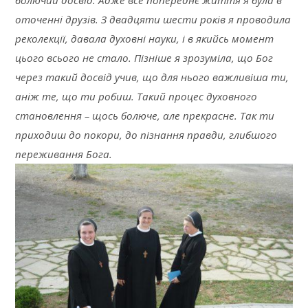
болючий досвід. Адже все попереднє життя я була в
оточенні друзів. З двадцяти шести років я проводила
реколекції, давала духовні науки, і в якийсь момент
цього всього не стало. Пізніше я зрозуміла, що Бог
через такий досвід учив, що для нього важливіша ти,
аніж те, що ти робиш. Такий процес духовного
становлення – щось болюче, але прекрасне. Так ти
приходиш до покори, до пізнання правди, глибшого
переживання Бога.