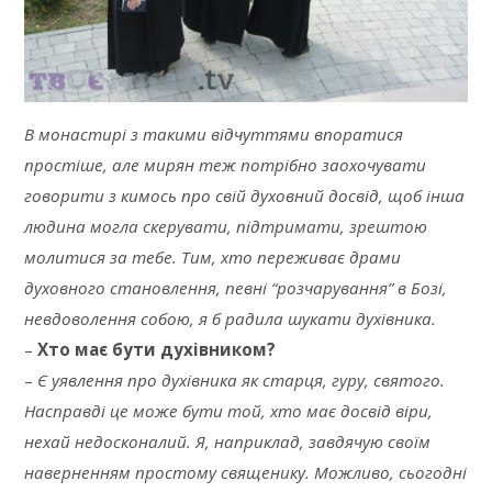
В монастирі з такими відчуттями впоратися
простіше, але мирян теж потрібно заохочувати
говорити з кимось про свій духовний досвід, щоб інша
людина могла скерувати, підтримати, зрештою
молитися за тебе. Тим, хто переживає драми
духовного становлення, певні “розчарування” в Бозі,
невдоволення собою, я б радила шукати духівника.
–
Хто має бути духівником?
–
Є уявлення про духівника як старця, гуру, святого.
Насправді це може бути той, хто має досвід віри,
нехай недосконалий. Я, наприклад, завдячую своїм
наверненням простому священику. Можливо, сьогодні