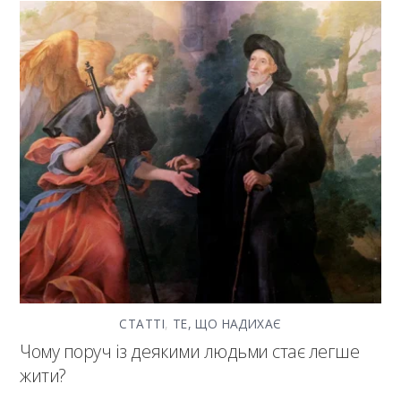
СТАТТІ
,
ТЕ, ЩО НАДИХАЄ
Чому поруч із деякими людьми стає легше
жити?