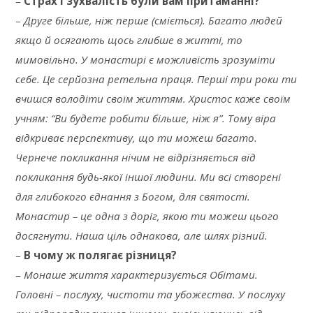
–
Страх і зухвалість були вам притаманні?
–
Друге більше, ніж перше (сміється). Багато людей
якщо й осягають щось глибше в житті, то
мимовільно. У монастирі є можливість зрозуміти
себе. Це серйозна ретельна праця. Перші три роки ти
вчишся володіти своїм життям. Христос каже своїм
учням: “Ви будете робити більше, ніж я”. Тому віра
відкриває перспективу, що ти можеш багато.
Чернече покликання нічим не відрізняється від
покликання будь-якої іншої людини. Ми всі створені
для глибокого єднання з Богом, для святості.
Монастир – це одна з доріг, якою ти можеш цього
досягнути. Наша ціль однакова, але шлях різний.
–
В чому ж полягає різниця?
–
Монаше життя характеризується Обітами.
Головні – послуху, чистоти та убожества. У послуху