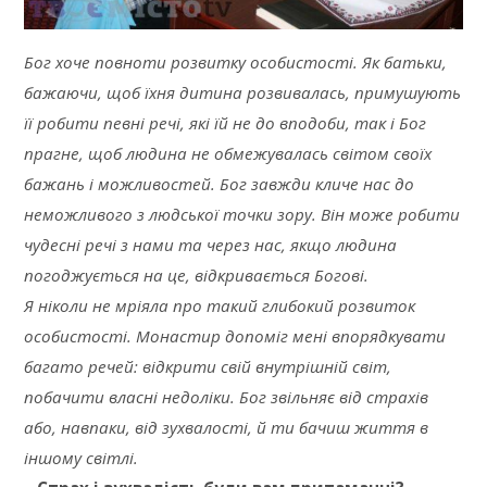
Бог хоче повноти розвитку особистості. Як батьки,
бажаючи, щоб їхня дитина розвивалась, примушують
її робити певні речі, які їй не до вподоби, так і Бог
прагне, щоб людина не обмежувалась світом своїх
бажань і можливостей. Бог завжди кличе нас до
неможливого з людської точки зору. Він може робити
чудесні речі з нами та через нас, якщо людина
погоджується на це, відкривається Богові.
Я ніколи не мріяла про такий глибокий розвиток
особистості. Монастир допоміг мені впорядкувати
багато речей: відкрити свій внутрішній світ,
побачити власні недоліки. Бог звільняє від страхів
або, навпаки, від зухвалості, й ти бачиш життя в
іншому світлі.