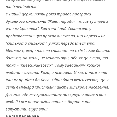
та “спеціалістів”.
У нашій церкві п’ять років триває програма
духовного оновлення “Жива парафія – місце зустрічі з
живим Христом”. Блаженніший Святослав у
представленні цієї програми сказав, що церква – це
“спільнота спільнот”, у яких передається віра.
Ідеалом є, якщо такою спільнотою є сім’я. Але багато
батьків, на жаль, не мають віри, або якщо є віра, то
така – “іжеєсинанебесіх”. Тому завданням кожної
людини є шукати Бога, а пізнавши Його, допомогти
іншим прийти до Бога. Один брат якось сказав, що у
світі є мільярд християн і шість мільярдів населення.
Досить одному християнину навернути лише п’ять
людей і все почне змінюватися. Варто лише
запустити вірус віри!
Надія Калачова