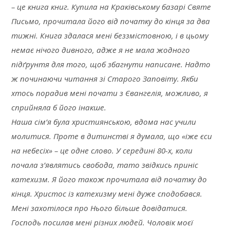
– це книга книг. Купила на Краківському базарі Святе
Письмо, прочитала його від початку до кінця за два
тижні. Книга здалася мені беззмістовною, і в цьому
немає нічого дивного, адже я не мала жодного
підґрунтя для того, щоб збагнути написане. Надто
ж починаючи читання зі Старого Заповіту. Якби
хтось порадив мені почати з Євангелія, можливо, я
сприйняла б його інакше.
Наша сім’я була християнською, вдома нас учили
молитися. Проте в дитинстві я думала, що «іже єси
на небесіх» – це одне слово. У середині 80-х, коли
почала з’являтись свобода, тато звідкись приніс
катехизм. Я його також прочитала від початку до
кінця. Христос із катехизму мені дуже сподобався.
Мені захотілося про Нього більше довідатися.
Господь посилав мені різних людей. Чоловік моєї