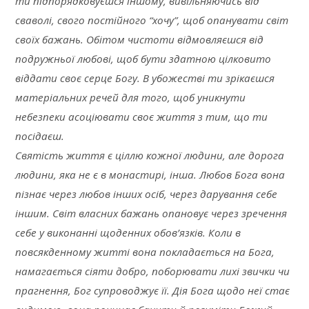
ти підпорядковуєшся іншому, вивільняючись від
сваволі, свого постійного “хочу”, щоб опанувати світ
своїх бажань. Обітом чистоти відмовляєшся від
подружньої любові, щоб бути здатною цілковито
віддати своє серце Богу. В убожестві ти зрікаєшся
матеріальних речей для того, щоб уникнути
небезпеки асоціювати своє життя з тим, що ти
посідаєш.
Святість життя є ціллю кожної людини, але дорога
людини, яка не є в монастирі, інша. Любов Бога вона
пізнає через любов інших осіб, через дарування себе
іншим. Світ власних бажань опановує через зречення
себе у виконанні щоденних обов’язків. Коли в
повсякденному житті вона покладається на Бога,
намагається сіяти добро, поборювати лихі звички чи
прагнення, Бог супроводжує її. Дія Бога щодо неї стає