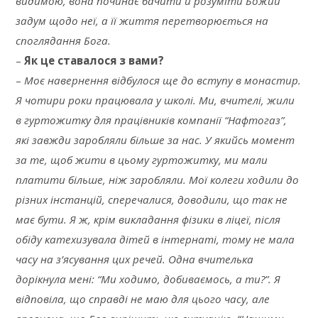
видимою, вона починає бачити й розуміти Божий
задум щодо неї, а її життя перетворюється на
споглядання Бога.
–
Як це ставалося з вами?
–
Моє навернення відбулося ще до вступу в монастир.
Я чотири роки працювала у школі. Ми, вчителі, жили
в гуртожитку для працівників компанії “Нафтогаз”,
які завжди заробляли більше за нас. У якийсь момент
за те, щоб жити в цьому гуртожитку, ми мали
платити більше, ніж заробляли. Мої колеги ходили до
різних інстанцій, сперечалися, доводили, що так не
має бути. Я ж, крім викладання фізики в ліцеї, після
обіду катехизувала дітей в інтернаті, тому не мала
часу на з’ясування цих речей. Одна вчителька
дорікнула мені: “Ми ходимо, добиваємось, а ти?”. Я
відповіла, що справді не маю для цього часу, але