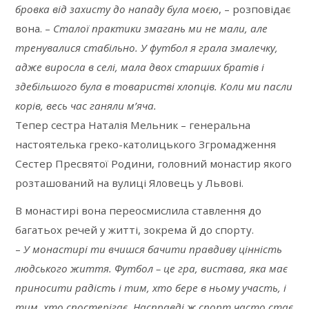
бровка від захисту до нападу була моєю
, – розповідає
вона. –
Сталої практики змагань ми не мали, але
тренувалися стабільно. У футбол я грала змалечку,
адже виросла в селі, мала двох старших братів і
здебільшого була в товаристві хлопців. Коли ми пасли
корів, весь час ганяли м’яча.
Тепер сестра Наталія Мельник – генеральна
настоятелька греко-католицького Згромадження
Сестер Пресвятої Родини, головний монастир якого
розташований на вулиці Яловець у Львові.
В монастирі вона переосмислила ставлення до
багатьох речей у житті, зокрема й до спорту.
–
У монастирі ти вчишся бачити правдиву цінність
людського життя. Футбол – це гра, вистава, яка має
приносити радість і тим, хто бере в ньому участь, і
тим, хто спостерігає. Насправді ж спорт часто стає