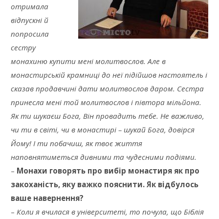
отримала
відпускні й
попросила
сестру
монахиню купити мені молитвослов. Але в
монастирській крамниці до неї підійшов настоятель і
сказав продавчині дати молитвослов даром. Сестра
принесла мені той молитвослов і півтора мільйона.
Як ти шукаєш Бога, Він провадить тебе. Не важливо,
чи ти в світі, чи в монастирі – шукай Бога, довірся
Йому! І ти побачиш, як твоє життя
наповнятиметься дивними та чудесними подіями.
–
Монахи говорять про вибір монастиря як про
закоханість, яку важко пояснити. Як відбулось
ваше навернення?
–
Коли я вчилася в університеті, то почула, що Біблія