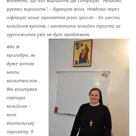
впевнена, що Бог вирішить цю ситуацію. “Нашими
руками вирішить”, – буркнула вона. Невдовзі через
інфляцію наша зарплатня різко зросла – до шести
мільйонів купонів, і заплатити мільйон триста за
гуртожиток уже не було проблемою.
Або ж
пригадую, як
дуже хотіла
мати
молитвослов.
Він коштував
півтора
мільйона –
мою
вчительську
зарплату. Я