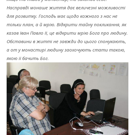
Насправді монаше життя дає величезні можливості
для розвитку. Господь має щодо кожного з нас не
тільки план, а й мрію. Відкрити тайну покликання, як
казав Іван Павло ІІ, це відкрити мрію Бога про людину.
Обставини в житті не завжди до цього спонукають,
а от у монастирі людину заохочують стати такою,
якою її бачить Бог.