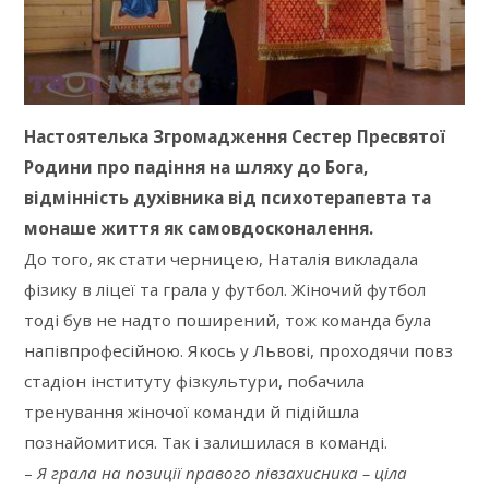
Настоятелька Згромадження Сестер Пресвятої
Родини про падіння на шляху до Бога,
відмінність духівника від психотерапевта та
монаше життя як самовдосконалення.
До того, як стати черницею, Наталія викладала
фізику в ліцеї та грала у футбол. Жіночий футбол
тоді був не надто поширений, тож команда була
напівпрофесійною. Якось у Львові, проходячи повз
стадіон інституту фізкультури, побачила
тренування жіночої команди й підійшла
познайомитися. Так і залишилася в команді.
–
Я грала на позиції правого півзахисника – ціла