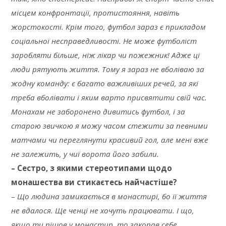
місцем конфронтації, протистояння, навіть
жорстокості. Крім того, футбол зараз є прикладом
соціальної несправедливості. Не може футболіст
заробляти більше, ніж лікар чи пожежник! Адже ці
люди рятують життя. Тому я зараз не вболіваю за
жодну команду: є багато важливіших речей, за які
треба вболівати і яким варто присвятити свій час.
Монахам не заборонено дивитись футбол, і за
старою звичкою я можу часом стежити за певними
матчами чи переглянути красивий гол, але мені вже
не залежить, у чиї ворота його забили.
– Сестро, з якими стереотипами щодо
монашества ви стикаєтесь найчастіше?
–
Що людина замикається в монастирі, бо її життя
не вдалося. Ще ченці не хочуть працювати. І що,
якщо ти пішов у монастир, то закопав себе.