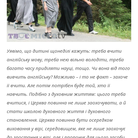
Уявімо, що дитині щонеділі кажуть: треба вчити
англійську мову, треба нею вільно володіти, треба
багато часу приділяти науці, тощо. Чи вона від того
вивчить англійську? Можливо – і то не факт – захоче
її вчити. Але потім потрібен буде той, хто її
навчить. Подібно з духовним життям: цього треба
вчитися, і Церква повинна не лише заохочувати, а й
стати школою духовного життя і духовного
становлення. Церква повинна бути
осередком
виховання у вірі, середовищем, яке не лише заохочує
до зростання у вірі, але і пропонує для цього засоби