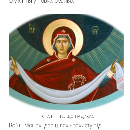
служіння у нових реаліях
-
,
СТАТТІ
,
ТЕ, ЩО НАДИХАЄ
Воїн і Монах: два шляхи захисту під