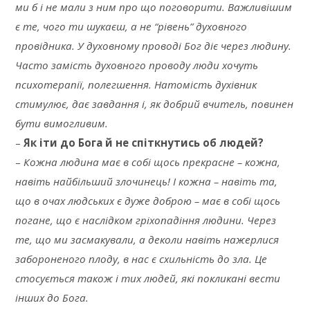
ми б і не мали з ним про що поговорити. Важливішим
є те, чого ти шукаєш, а не “рівень” духовного
провідника. У духовному проводі Бог діє через людину.
Часто замість духовного проводу люди хочуть
психотерапії, полегшення. Натомість духівник
стимулює, дає завдання і, як добрий вчитель, повинен
бути вимогливим.
–
Як іти до Бога й не спіткнутись об людей?
–
Кожна людина має в собі щось прекрасне – кожна,
навіть найбільший злочинець! І кожна – навіть та,
що в очах людських є дуже доброю – має в собі щось
погане, що є наслідком гріхопадіння людини. Через
те, що ми засмакували, а деколи навіть нажерлися
забороненого плоду, в нас є схильність до зла. Це
стосується також і тих людей, які покликані вести
інших до Бога.