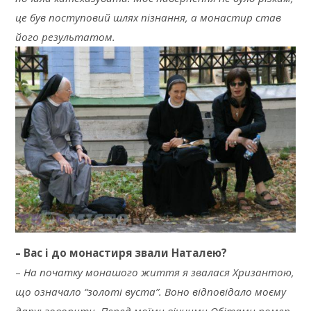
це був поступовий шлях пізнання, а монастир став
його результатом.
– Вас і до монастиря звали Наталею?
–
На початку монашого життя я звалася Хризантою,
що означало “золоті вуста”. Воно відповідало моєму