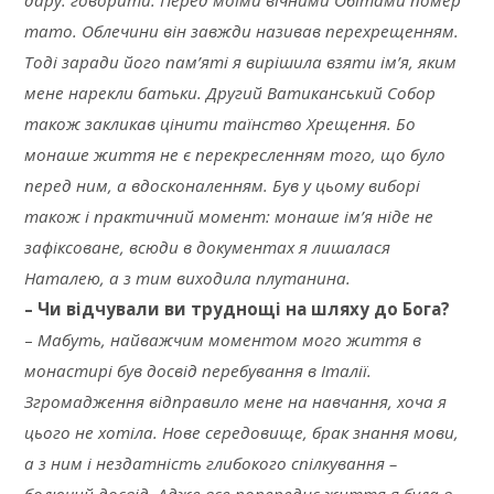
дару: говорити. Перед моїми вічними Обітами помер
тато. Облечини він завжди називав перехрещенням.
Тоді заради його пам’яті я вирішила взяти ім’я, яким
мене нарекли батьки. Другий Ватиканський Собор
також закликав цінити таїнство Хрещення. Бо
монаше життя не є перекресленням того, що було
перед ним, а вдосконаленням. Був у цьому виборі
також і практичний момент: монаше ім’я ніде не
зафіксоване, всюди в документах я лишалася
Наталею, а з тим виходила плутанина.
– Чи відчували ви труднощі на шляху до Бога?
–
Мабуть, найважчим моментом мого життя в
монастирі був досвід перебування в Італії.
Згромадження відправило мене на навчання, хоча я
цього не хотіла. Нове середовище, брак знання мови,
а з ним і нездатність глибокого спілкування –