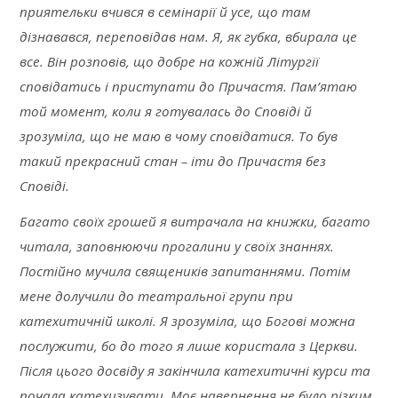
приятельки вчився в семінарії й усе, що там
дізнавався, переповідав нам. Я, як губка, вбирала це
все. Він розповів, що добре на кожній Літургії
сповідатись і приступати до Причастя. Пам’ятаю
той момент, коли я готувалась до Сповіді й
зрозуміла, що не маю в чому сповідатися. То був
такий прекрасний стан – іти до Причастя без
Сповіді.
Багато своїх грошей я витрачала на книжки, багато
читала, заповнюючи прогалини у своїх знаннях.
Постійно мучила священиків запитаннями. Потім
мене долучили до театральної групи при
катехитичній школі. Я зрозуміла, що Богові можна
послужити, бо до того я лише користала з Церкви.
Після цього досвіду я закінчила катехитичні курси та
почала катехизувати. Моє навернення не було різким,