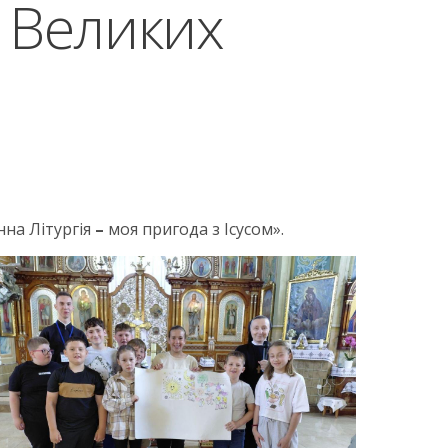
у Великих
нна Літургія
–
моя пригода з Ісусом».