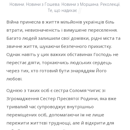
Новини
,
Новини з Гошева
,
Новини з Моршина
,
Реколекції
,
Те, що надихає
Війна принесла в життя мільйонів українців біль
втрати, невизначеність і вимушене переселення.
Багато людей залишили свої домівки, рідні міста та
звичне життя, шукаючи безпечного прихистку.
Однак навіть у цих важких обставинах Господь не
перестає діяти, торкаючись людських сердець
через тих, хто готовий бути знаряддям Його
любові.
Однією з таких осіб є сестра Соломія Чигис зі
Згромадження Сестер Пресвятої Родини, яка вже
тривалий час супроводжує внутрішньо
переміщених осіб, допомагаючи їм не лише
пережити життєві труднощі, але й відкрити для