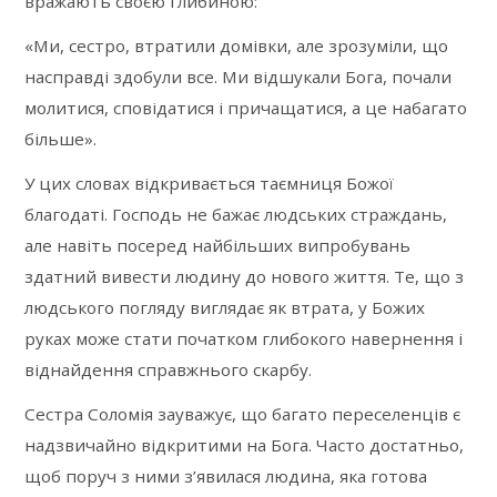
вражають своєю глибиною:
«Ми, сестро, втратили домівки, але зрозуміли, що
насправді здобули все. Ми відшукали Бога, почали
молитися, сповідатися і причащатися, а це набагато
більше».
У цих словах відкривається таємниця Божої
благодаті. Господь не бажає людських страждань,
але навіть посеред найбільших випробувань
здатний вивести людину до нового життя. Те, що з
людського погляду виглядає як втрата, у Божих
руках може стати початком глибокого навернення і
віднайдення справжнього скарбу.
Сестра Соломія зауважує, що багато переселенців є
надзвичайно відкритими на Бога. Часто достатньо,
щоб поруч з ними з’явилася людина, яка готова