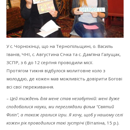
У с. Чорнокінці, що на Тернопільщині, о. Василь
Іванів, ЧНІ, с. Августина Січка та с. Дам’яна Галущак,
ЗСПР, з 6 до 12 серпня проводили місії.
Протягом тижня відбулося молитовне коло з
молоддю, де кожен мав можливість довірити Богові
всі свої переживання.
–
Цей тиждень для мене став незабутній: мені дуже
сподобалися науки, ми переглядали фільм “Святий
Філіп”, а також гралися ігри. Я хочу, щоб у нашому селі
кожен рік проводилися такі зустрічі
(Віталіна, 15 р.).