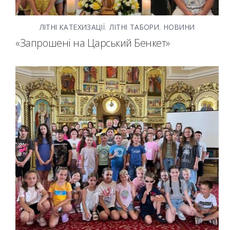
ЛІТНІ КАТЕХИЗАЦІЇ
,
ЛІТНІ ТАБОРИ
,
НОВИНИ
«Запрошені на Царський Бенкет»