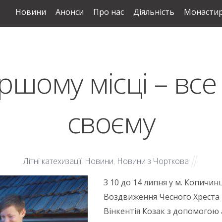
Новини
Анонси
Про нас
Діяльність
Монастир
ршому місці – все
своєму
Літні катехизації
,
Новини
,
Новини з Чорткова
З 10 до 14 липня у м. Копичин
Воздвиження Чесного Хреста Г
Вінкентія Козак з допомогою 