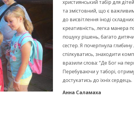
християнський табір для діте
та змістовний, що є важливи
до висвітлення іноді складни
креативність, легка манера п
пошуку рішень, багато дитячи
сестер. Я почерпнула глибину
спілкуватись, знаходити комп
вразили слова: “Де Бог на пер
Перебуваючи у таборі, отриму
достукатись до їхніх сердець.
Анна Саламаха