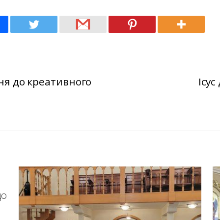
ня до креативного
Ісус
З
до