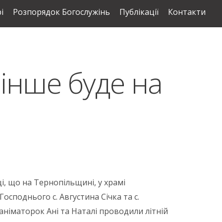
і
Розпорядок Богослужінь
Публікації
Контакти
 інше буде на
ці, що на Тернопільщині, у храмі
осподнього с. Августина Січка та с.
аніматорок Ані та Наталі проводили літній