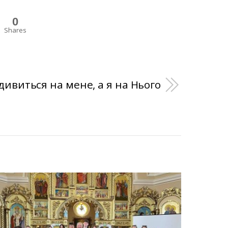
0
Shares
 дивиться на мене, а я на Нього