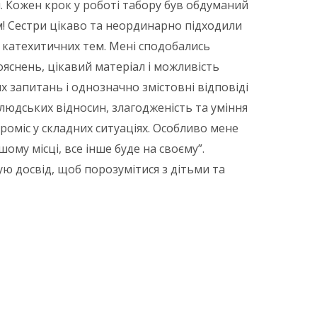
й. Кожен крок у роботі табору був обдуманий
м! Сестри цікаво та неординарно підходили
х катехитичних тем. Мені сподобались
ояснень, цікавий матеріал і можливість
х запитань і однозначно змістовні відповіді
 людських відносин, злагодженість та уміння
роміс у складних ситуаціях. Особливо мене
шому місці, все інше буде на своєму”.
ю досвід, щоб порозумітися з дітьми та