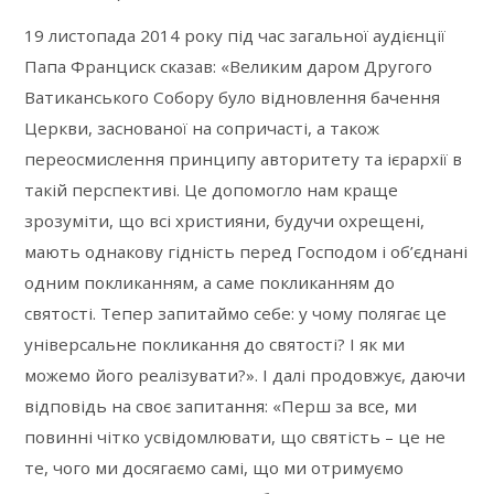
19 листопада 2014 року під час загальної аудієнції
Папа Франциск сказав: «Великим даром Другого
Ватиканського Собору було відновлення бачення
Церкви, заснованої на сопричасті, а також
переосмислення принципу авторитету та ієрархії в
такій перспективі. Це допомогло нам краще
зрозуміти, що всі християни, будучи охрещені,
мають однакову гідність перед Господом і об’єднані
одним покликанням, а саме покликанням до
святості. Тепер запитаймо себе: у чому полягає це
універсальне покликання до святості? І як ми
можемо його реалізувати?». І далі продовжує, даючи
відповідь на своє запитання: «Перш за все, ми
повинні чітко усвідомлювати, що святість – це не
те, чого ми досягаємо самі, що ми отримуємо