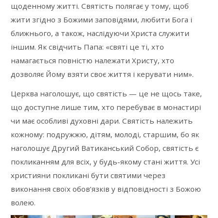
щоденному житті. Святість полягає у тому, щоб
жити згідно з Божими заповідями, любити Бога і
ближнього, а також, наслідуючи Христа служити
іншим. Як свідчить Папа: «святі це ті, хто
намагається повністю належати Христу, хто
дозволяє Йому взяти своє життя і керувати ним».
Церква наголошує, що святість — це не щось таке,
що доступне лише тим, хто перебуває в монастирі
чи має особливі духовні дари. Святість належить
кожному: подружжю, дітям, молоді, старшим, бо як
наголошує Другий Ватиканський Собор, святість є
покликанням для всіх, у будь-якому стані життя. Усі
християни покликані бути святими через
виконання своїх обов’язків у відповідності з Божою
волею.