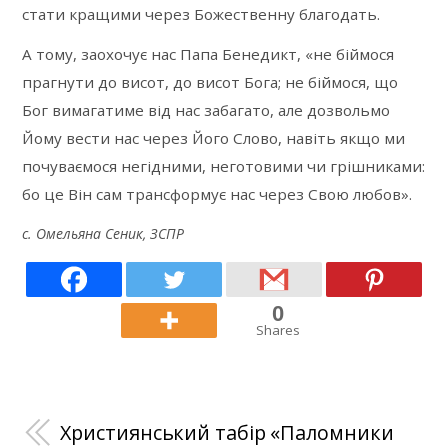
стати кращими через Божественну благодать.
А тому, заохочує нас Папа Бенедикт, «не біймося
прагнути до висот, до висот Бога; не біймося, що
Бог вимагатиме від нас забагато, але дозвольмо
Йому вести нас через Його Слово, навіть якщо ми
почуваємося негідними, неготовими чи грішниками:
бо це Він сам трансформує нас через Свою любов».
с. Омельяна Сеник, ЗСПР
0
Shares
Християнський табір «Паломники