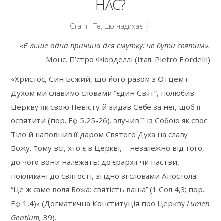
НАС?
Статті
,
Те, що надихає
«Є лише одна причина для смутку: не бути святим».
Монс. П’єтро Фiорделлі (італ. Pietro Fiordelli)
«Христос, Син Божий, що його разом з Отцем і
Духом ми славимо словами “єдин Свят”, полюбив
Церкву як свою Невісту й видав Себе за неї, щоб її
освятити (пор. Еф 5,25-26), злучив її із Собою як своє
Тіло й наповнив її даром Святого Духа на славу
Божу. Тому всі, хто є в Церкві, – незалежно від того,
до чого вони належать: до єрархії чи пастви,
покликані до святості, згідно зі словами Апостола:
“Це ж саме воля Божа: святість ваша” (1 Сол 4,3; пор.
Еф 1,4)» (Догматична Конституція про Церкву
Lumen
Gentium
,
39).