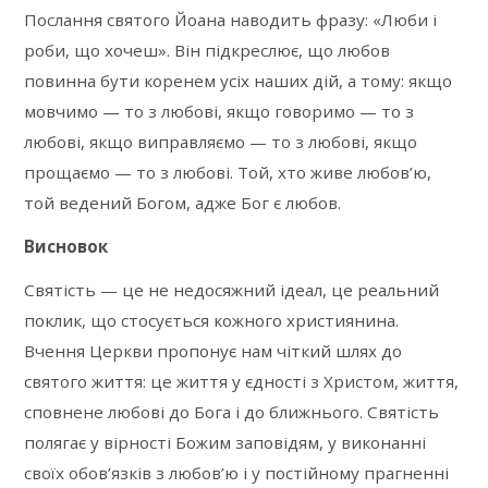
Послання святого Йоана наводить фразу: «Люби і
роби, що хочеш». Він підкреслює, що любов
повинна бути коренем усіх наших дій, а тому: якщо
мовчимо — то з любові, якщо говоримо — то з
любові, якщо виправляємо — то з любові, якщо
прощаємо — то з любові. Той, хто живе любов’ю,
той ведений Богом, адже Бог є любов.
Висновок
Святість — це не недосяжний ідеал, це реальний
поклик, що стосується кожного християнина.
Вчення Церкви пропонує нам чіткий шлях до
святого життя: це життя у єдності з Христом, життя,
сповнене любові до Бога і до ближнього. Святість
полягає у вірності Божим заповідям, у виконанні
своїх обов’язків з любов’ю і у постійному прагненні