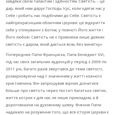
завдяки своїм талантам і здібностям. Святість – це
дар, який нам дарує Господь Ісус, коли одягає нас у
Себе і робить нас подібними до Себе. Святість є
найпрекраснішим обличчям Церкви: це відкриття
себе у спілкуванні з Богом, у повноті Його життя і
Його любові. Святість не є привілеєм лише деяких:
святість є даром, який дається всім, без винятку».
Попередник Папи Франциска, Папа Бенедикт XVI,
під час своїх загальних аудієнцій у період з 2009 по
2011 рік, багато разів звертався до теми святості,
розмірковуючи над її значенням у житті кожного
християнина. Він запрошував вірних дізнатися
більше про святість через постаті багатьох святих,
життя котрих є для нас не лише прикладом, а й
дороговказом на духовному шляху. Вчення Папи
надихало на розуміння того, що вся історія Церкви є