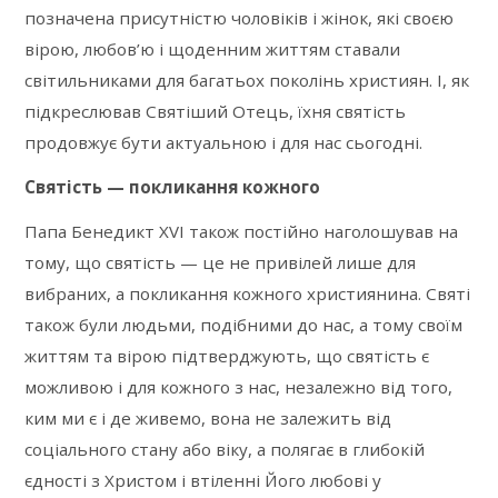
позначена присутністю чоловіків і жінок, які своєю
вірою, любов’ю і щоденним життям ставали
світильниками для багатьох поколінь християн. І, як
підкреслював Святіший Отець, їхня святість
продовжує бути актуальною і для нас сьогодні.
Святість — покликання кожного
Папа Бенедикт XVI також постійно наголошував на
тому, що святість — це не привілей лише для
вибраних, а покликання кожного християнина. Святі
також були людьми, подібними до нас, а тому своїм
життям та вірою підтверджують, що святість є
можливою і для кожного з нас, незалежно від того,
ким ми є і де живемо, вона не залежить від
соціального стану або віку, а полягає в глибокій
єдності з Христом і втіленні Його любові у