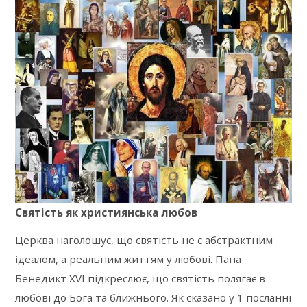
Святість як християнська любов
Церква наголошує, що святість не є абстрактним
ідеалом, а реальним життям у любові. Папа
Бенедикт XVI підкреслює, що святість полягає в
любові до Бога та ближнього. Як сказано у 1 посланні