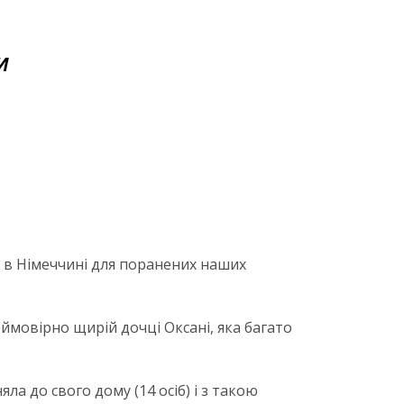
И
и в Німеччині для поранених наших
ймовірно щирій дочці Оксані, яка багато
ла до свого дому (14 осіб) і з такою