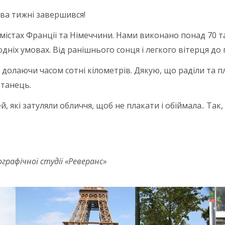
ва тижні завершився!
істах Франції та Німеччини. Нами виконано понад 70 тан
дніх умовах. Від ранішнього сонця і легкого вітерця до
, долаючи часом сотні кілометрів. Дякую, що раділи та п
 танець.
й, які затуляли обличчя, щоб не плакати і обіймала.. Так
графічної студії «Реверанс»