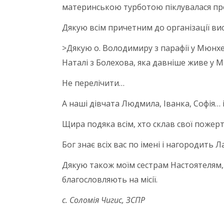
материнською турботою піклувалася про 
Дякую всім причетним до організації вист
>Дякую о. Володимиру з парафії у Мюнхен
Наталі з Болехова, яка давніше живе у М
Не перелічити…
А наші дівчата Людмила, Іванка, Софія… і
Щира подяка всім, хто склав свої пожерт
Бог знає всіх вас по імені і нагородить 
Дякую також моїм сестрам Настоятелям, 
благословляють на місії.
с. Соломія Чигис, ЗСПР