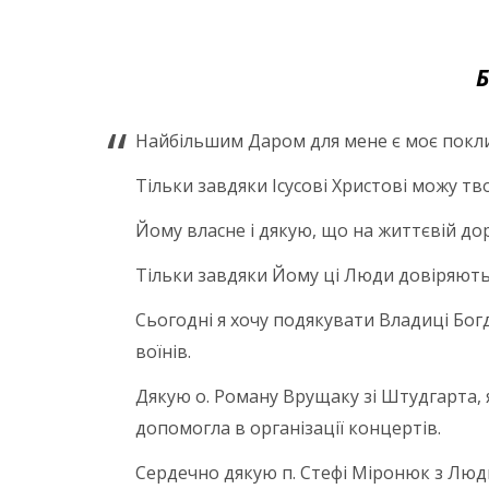
Найбільшим Даром для мене є моє покли
Тільки завдяки Ісусові Христові можу т
Йому власне і дякую, що на життєвій до
Тільки завдяки Йому ці Люди довіряють
Сьогодні я хочу подякувати Владиці Бог
воїнів.
Дякую о. Роману Врущаку зі Штудгарта, 
допомогла в організації концертів.
Сердечно дякую п. Стефі Міронюк з Людвіг