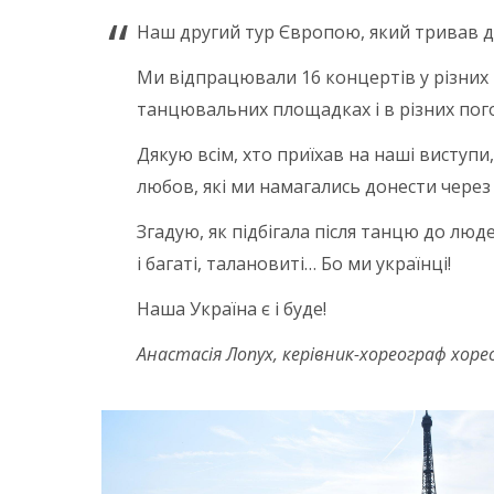
Наш другий тур Європою, який тривав д
Ми відпрацювали 16 концертів у різних м
танцювальних площадках і в різних пого
Дякую всім, хто приїхав на наші виступи
любов, які ми намагались донести через
Згадую, як підбігала після танцю до люде
і багаті, талановиті… Бо ми українці!
Наша Україна є і буде!
Анастасія Лопух, керівник-хореограф хорео