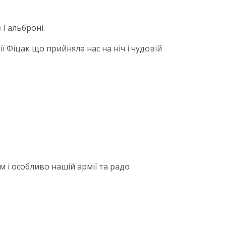
з Гальброні.
ї Фіцак що прийняла нас на ніч і чудовій
 і особливо нашій армії та радо