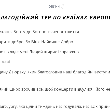
Новини
БЛАГОДІЙНИЙ ТУР ПО КРАЇНАХ ЄВРОП
кання Богом до Богопосвяченого життя.
ворити добро, бо Він є Найвище Добро.
розі кладе мені Людей щирих і справжніх.
 мені.
дану Дзюраху, який благословив наші благодійні виступ
який щиро зробив все, щоб концерти відбулися і його не
сбургу, яка цілий тиждень нас годувала, нас всіх прийня