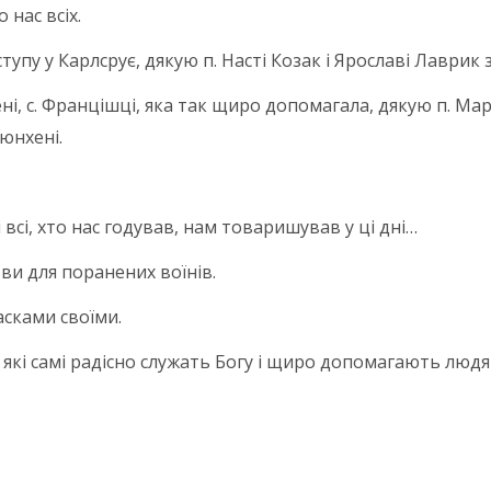
нас всіх.
упу у Карлсрує, дякую п. Насті Козак і Ярославі Лаврик 
і, с. Францішці, яка так щиро допомагала, дякую п. Марі
юнхені.
 всі, хто нас годував, нам товаришував у ці дні…
ви для поранених воїнів.
Ласками своїми.
які самі радісно служать Богу і щиро допомагають людям