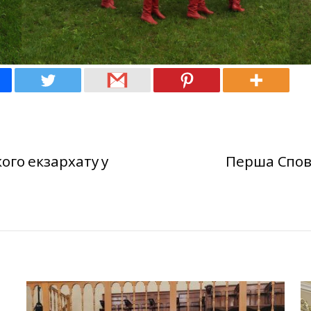
ого екзархату у
Перша Спові
З