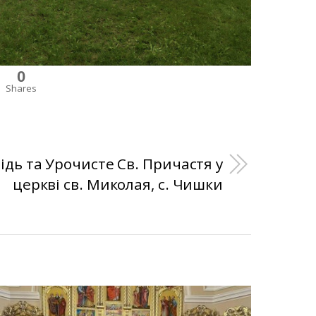
0
Shares
дь та Урочисте Св. Причастя у
церкві св. Миколая, с. Чишки