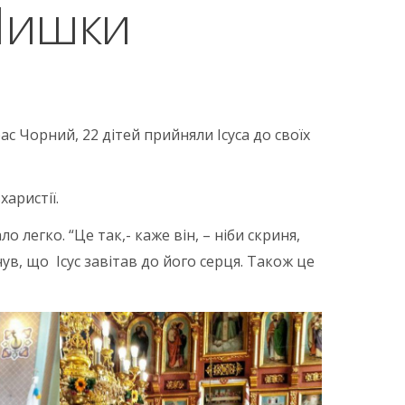
 Чишки
рас Чорний, 22 дітей прийняли Ісуса до своїх
аристії.
 легко. “Це так,- каже він, – ніби скриня,
чув, що Ісус завітав до його серця. Також це