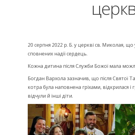
церкв
20 серпня 2022 р. Б. у церкві св. Миколая, що
сповнених надії сердець.
Кожна дитина після Служби Божої мала можлив
Богдан Вархола зазначив, що після Святої Тай
котра була наповнена гріхами, відкрилася і г
відчули й інші діти.