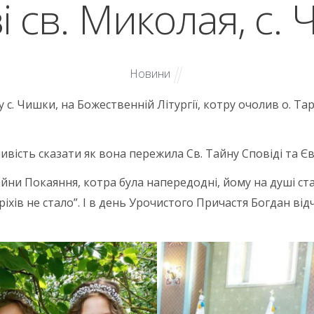
і св. Миколая, с.
Новини
 у с. Чишки, на Божественній Літургії, котру очолив о. Та
ість сказати як вона пережила Св. Тайну Сповіді та Євх
ни Покаяння, котра була напередодні, йому на душі стало
ріхів не стало”. І в день Урочистого Причастя Богдан від