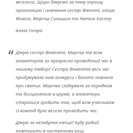
веселого. Щиро дякуємо за таку хорошу
організацію і навчання сестрі Вікентії, отцю
Миколі, Марічці Синишин та Наталі Каспер
Аліна Готра
Дякую сестрі Вінкентії, Марічці та всім
аніматорам за прекрасно проведений час в
нашому таборі! Сестра Вінкентія весь час
придумувала нові конкурси і багато навчала
про святих. Марічка слідкувала за порядком
та дисципліною в
ц
еркві, а аніматори
старалися зробити так, щоб всім учасникам
із команд було весело проводити час.
Дякую за незабутні емоції! Буду радий
повторити в наступному році.