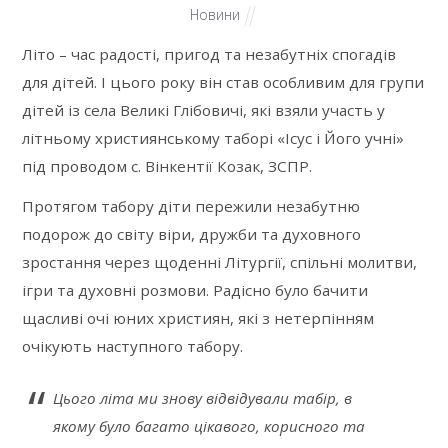
Новини
Літо – час радості, пригод та незабутніх спогадів
для дітей. І цього року він став особливим для групи
дітей із села Великі Глібовичі, які взяли участь у
літньому християнському таборі «Ісус і Його учні»
під проводом с. Вінкентії Козак, ЗСПР.
Протягом табору діти пережили незабутню
подорож до світу віри, дружби та духовного
зростання через щоденні Літургії, спільні молитви,
ігри та духовні розмови. Радісно було бачити
щасливі очі юних християн, які з нетерпінням
очікують наступного табору.
Цього літа ми знову відвідували табір, в
якому було багато цікавого, корисного та