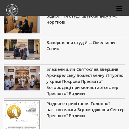
Відкриття студії звукозапису у м.
Чорткові
Завершення студій с. Омельяни
Сеник
Блаженніший Святослав звершив
Архиєрейську Божественну Літургію
у храмі Покрова Пресвятої
Богородиці при монастирі сестер
Пресвятої Родини
Різдвяне привітання Головної
настоятельки Згромадження Сестер
Пресвятої Родини