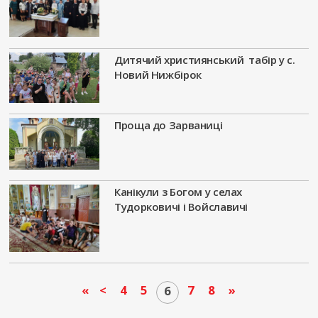
Дитячий християнський табір у с.
Новий Нижбірок
Проща до Зарваниці
Канікули з Богом у селах
Тудорковичі і Войславичі
«
<
4
5
7
8
»
6