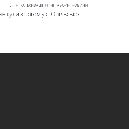
ЛІТНІ КАТЕХИЗАЦІЇ
,
ЛІТНІ ТАБОРИ
,
НОВИНИ
анікули з Богом у с. Опільсько