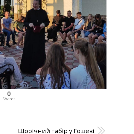
0
Shares
Щорічний табір у Гошеві