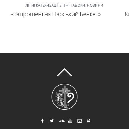
ЛІТНІ КАТЕХИЗАЦІЇ
,
ЛІТНІ ТАБОРИ
,
НОВИНИ
«Запрошені на Царський Бенкет»
К