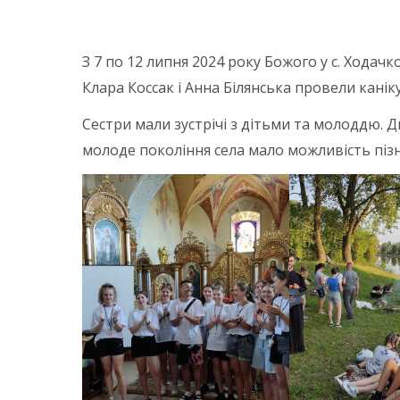
З 7 по 12 липня 2024 року Божого у с. Хода
Клара Коссак і Анна Білянська провели каніку
Сестри мали зустрічі з дітьми та молоддю. 
молоде покоління села мало можливість пізн