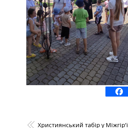
Християнський табір у Міжгірʼї