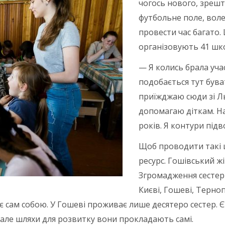
чогось нового, зреш
футбольне поле, воле
провести час багато. 
організовують 41 шко
— Я колись брала учас
подобається тут бува
приїжджаю сюди зі Ль
допомагаю діткам. На
років. Я контури підв
Щоб проводити такі 
ресурс. Гошівський ж
Згромадження сестер 
Києві, Гошеві, Терно
сам собою. У Гошеві проживає лише десятеро сестер. Є т
але шляхи для розвитку вони прокладають самі.