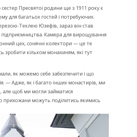
сестер Пресвятої родини ще з 1911 року є
му для багатьох гостей і потребуючих.
ерезою-Теклею Юзефів, зараз він став
 підприємництва. Камера для вирощування
нний цех, сонячні колектори — це те
ь зробити кільком монахиням, які тут
али, як можемо себе забезпечити і що
. — Адже, як і багато інших монастирів, ми
, але щоб ми могли займатися
або прихожани можуть поділитись якимись