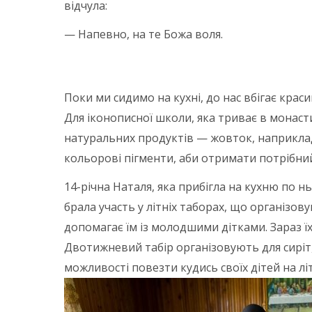
відчула:
— Напевно, на те Божа воля.
Маркетинг довіри
Поки ми сидимо на кухні, до нас вбігає краси
Для іконописної школи, яка триває в монасти
натуральних продуктів — жовток, наприкла
кольорові пігменти, аби отримати потрібний
14-річна Наталя, яка прибігла на кухню по н
брала участь у літніх таборах, що організов
допомагає їм із молодшими дітками. Зараз їх
Двотижневий табір організовують для сиріт, 
можливості повезти кудись своїх дітей на л