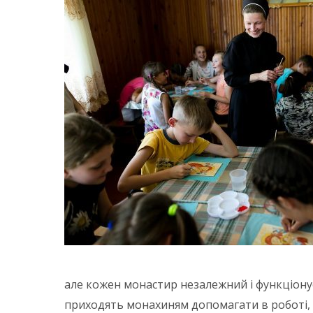
але кожен монастир незалежний і функціонує 
приходять монахиням допомагати в роботі, 