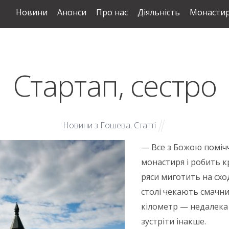
Новини
Анонси
Про нас
Діяльність
Монастир
Стартап, сестро
Новини з Гошева
,
Статті
— Все з Божою помічч
монастиря і робить к
ряси миготить на схо
столі чекають смачни
кілометр — недалека 
зустріти інакше.