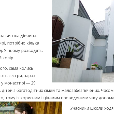
ва висока дівчина.
рі, потрібно кілька
д. У ньому розводять
 колір.
ього, сама колись
ують сестри, зараз
 у монастирі — 29.
дітей з багатодітних сімей та малозабезпечених. Часом б
іто, тому із корисним і цікавим проведенням часу допом
Учасники школи ходят