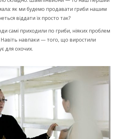
було складно. Шампіньйони — то наш перший
мала: як ми будемо продавати гриби нашим
четься віддати їх просто так?
ди самі приходили по гриби, ніяких проблем
. Навіть навпаки — того, що виростили
є для охочих.