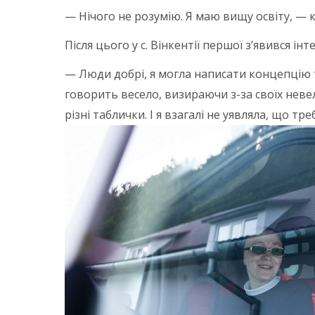
— Нічого не розумію. Я маю вищу освіту, — 
Після цього у с. Вінкентії першої з’явився ін
— Люди добрі, я могла написати концепцію т
говорить весело, визираючи з-за своїх неве
різні таблички. І я взагалі не уявляла, що т