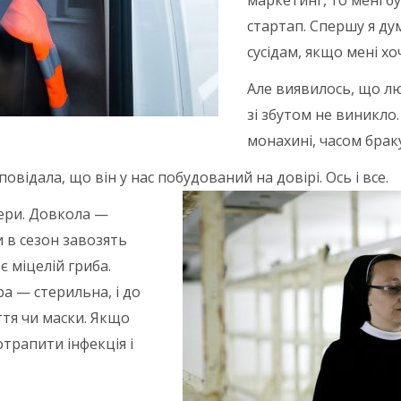
маркетинг, то мені 
стартап. Спершу я ду
сусідам, якщо мені хо
Але виявилось, що лю
зі збутом не виникло
монахині, часом браку
відала, що він у нас побудований на довірі. Ось і все.
мери. Довкола —
и в сезон завозять
є міцелій гриба.
а — стерильна, і до
ття чи маски. Якщо
трапити інфекція і