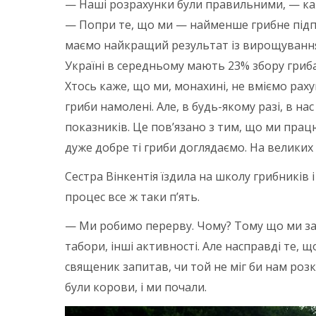
— Наші розрахунки були правильними, — каж
— Попри те, що ми — найменше грибне підпр
маємо найкращий результат із вирощування
Україні в середньому мають 23% збору гриба
Хтось каже, що ми, монахині, не вміємо рах
гриби намолені. Але, в будь-якому разі, в на
показників. Це пов’язано з тим, що ми прац
дуже добре ті гриби доглядаємо. На великих
Сестра Вінкентія їздила на школу грибників і
процес все ж таки п’ять.
— Ми робимо перерву. Чому? Тому що ми зайн
табори, інші активності. Але насправді те,
священик запитав, чи той не міг би нам розк
були корови, і ми почали.