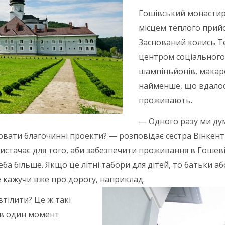
Гошівський монастир 
місцем теплого прийо
Заснований колись Т
центром соціального
шампіньйонів, макаро
найменше, що вдалос
проживають.
— Одного разу ми дум
вати благочинні проекти? — розповідає сестра Вінкентія
истачає для того, аби забезпечити проживання в Гошеві
ба більше. Якщо це літні табори для дітей, то батьки 
е кажучи вже про дорогу, наприклад.
втілити? Це ж такі
 в один момент