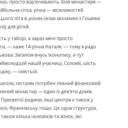
тою, просто відпочивають. Біля монастиря —
йбольна сітка, річка — можливостей
Цього літа в різних селах монахині з Гошева
лу для дітей.
ть у таборі, а зараз мені просто
ти, — каже 14-річна Наталя, — тому я радо
вова. Загалом вчусь іконопису, а тут
ймолодшій нашій учасниці, Соломії, шість
оджу, — сміється.
школи, сестрам потрібен певний фінансовий
іночий монастир — один із дев’яти домів
Пресвятої родини, інші центри є також у
полі, Франківську тощо. Це одна структура,
акож кілька чоловіків та жінок, які