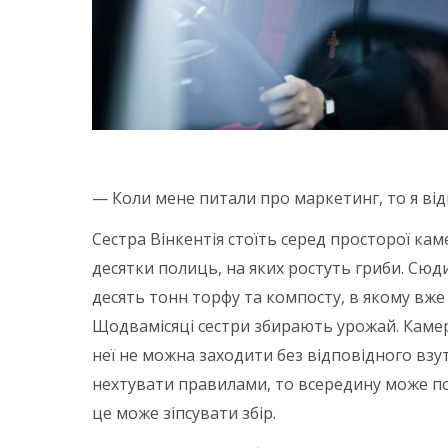
— Коли мене питали про маркетинг, то я відпо
Сестра Вінкентія стоїть серед просторої ка
десятки полиць, на яких ростуть гриби. Сюд
десять тонн торфу та компосту, в якому вже 
Щодвамісяці сестри збирають урожай. Камер
неї не можна заходити без відповідного взу
нехтувати правилами, то всередину може по
це може зіпсувати збір.