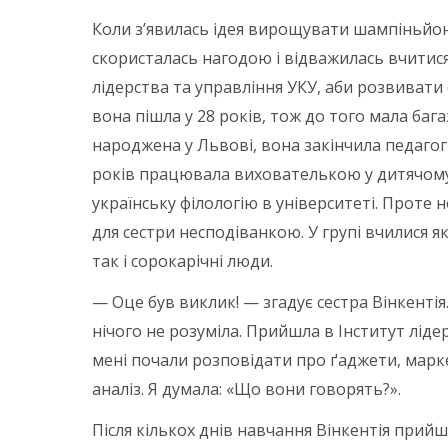
Коли з’явилась ідея вирощувати шампіньйони
скористалась нагодою і відважилась вчитися
лідерства та управління УКУ, аби розвивати
вона пішла у 28 років, тож до того мала бага
народжена у Львові, вона закінчила педагог
років працювала вихователькою у дитячому
українську філологію в університеті. Проте 
для сестри несподіванкою. У групі вчилися я
так і сорокарічні люди.
— Оце був виклик! — згадує сестра Вінкентія
нічого не розуміла. Прийшла в Інститут лідер
мені почали розповідати про ґаджети, марк
аналіз. Я думала: «Що вони говорять?».
Після кількох днів навчання Вінкентія прий