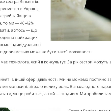
е сестра Вінкентія.
иємство в Україні,
 грибів. Якщо в
, то ми — 40-42%.
увати, а хтось — що
с один із найкращих
юємо індивідуально і
 підприємствах може не бути такої можливості.
 має технолога, який її консультує. За рік сестри можуть
яті в іншій сфері діяльності. Ми не можемо постійно за
 що ми монахині, зіграло велику роль. Я знала одного па
азати, як це робиться, а той — згодився. Ми зробили зам