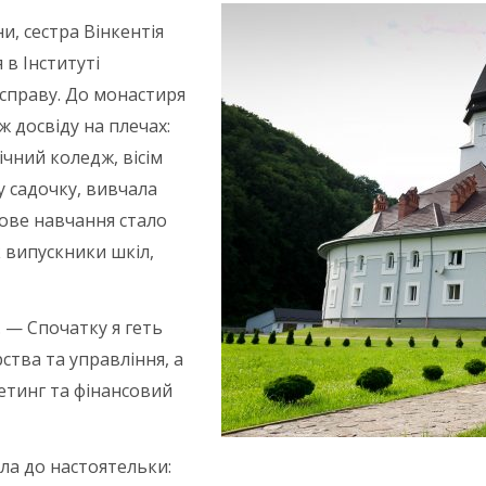
, сестра Вінкентія
 в Інституті
 справу. До монастиря
ж досвіду на плечах:
ічний коледж, вісім
 садочку, вивчала
нове навчання стало
к випускники шкіл,
. — Спочатку я геть
ства та управління, а
етинг та фінансовий
шла до настоятельки: