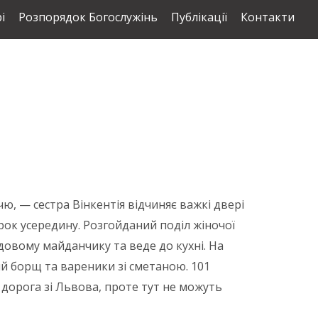
і
Розпорядок Богослужінь
Публікації
Контакти
ю, — сестра Вінкентія відчиняє важкі двері
рок усередину. Розгойданий поділ жіночої
довому майданчику та веде до кухні. На
й борщ та вареники зі сметаною. 101
дорога зі Львова, проте тут не можуть