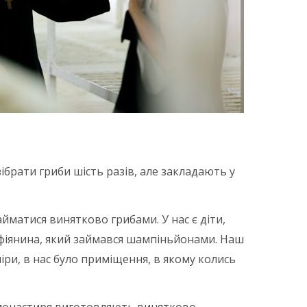
 зібрати гриби шість разів, але закладають у
йматися винятково грибами. У нас є діти,
рафіянина, який займався шампіньйонами. Наш
іри, в нас було приміщення, в якому колись