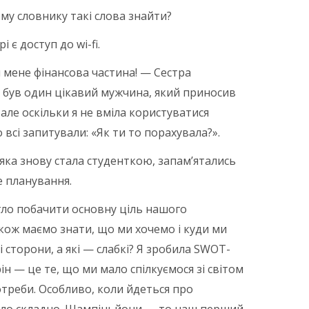
ому словнику такі слова знайти?
 є доступ до wi-fi.
я мене фінансова частина! — Сестра
м був один цікавий мужчина, який приносив
, але оскільки я не вміла користуватися
 всі запитували: «Як ти то порахувала?».
яка знову стала студенткою, запам’ятались
е планування.
ло побачити основну ціль нашого
кож маємо знати, що ми хочемо і куди ми
і сторони, а які — слабкі? Я зробила SWOT-
орін — це те, що ми мало спілкуємося зі світом
отреби. Особливо, коли йдеться про