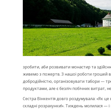
зробити, аби розвивати монастир та здійсню
живемо з пожертв. З нашої роботи грошей в
добродійністю, організовувати табори — тре
продуктами, але є безліч побічних витрат, н
Сестра Вінкентія довго роздумувала: «Як це 
складні розрахунки!». Тиждень молилася — і