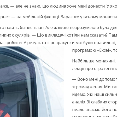
каже, — але не знаю, що людина хоче мені донести. У як
тернет — на мобільній флешці. Зараз же у всьому монастирі
а навіть бізнес-план. Але ж якою незрозумілою була дл
ликих окулярів. — Що викладачі хотіли нам сказати? Та
реба зробити. У результаті розрахунки мої були правильні
програмою «Excel», то
Найбільше монахині, 
лекції про стратегічн
— Воно мені допомог
згромадження. Ми та
йдемо. Які наші сильн
аналіз. Зі слабких ст
і мало знаємо його п