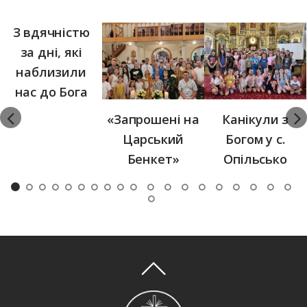
З вдячністю
за дні, які
наблизили
нас до Бога
«Запрошені на
Канікули з
Царський
Богом у с.
Бенкет»
Опільсько