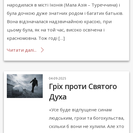
народилася в місті Іконія (Мала Азія – Туреччина) і
була дочкою дуже знатних родом і багатих батьків.
Вона відзначалася надзвичайною красою, при
цьому була, як на той час, високо освічена і
красномовна. Тож годі […]
Читати далі...
04-09-2025
Гріх проти Святого
Духа
«Усе буде відпущене синам
людським, гріхи та богохульства,
скільки б вони не хулили. Але хто