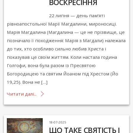
ВОСКРЕСІННЯ
22 липня — день пам’яті
рівноапостольної Марії Магдалини, мироносиці.
Марія Магдалина (Магдалина — це не прізвище, це
позначало її походження: Марія з Магдали) належала
до тих, хто особливо сильно любив Христа і
показував це своїм життям. Коли настала година
Голгофи, вона була разом із Пресвятою
Богородицею та святим Йоаном під Хрестом (Йо
19,25). Вона не […]
Читати далі...
18-07-2025
ЩО ТАКЕ СВЯТІСТЬ І