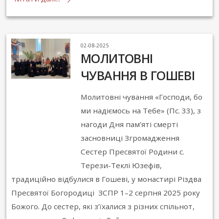
02-08-2025
МОЛИТОВНІ
ЧУВАННЯ В ГОШЕВІ
Молитовні чування «Господи, бо
ми надіємось на Тебе» (Пс. 33), з
нагоди Дня пам’яті смерті
засновниці Згромадження
Сестер Пресвятої Родини с.
Терези-Теклі Юзефів,
традиційно відбулися в Гошеві, у монастирі Різдва
Пресвятої Богородиці ЗСПР 1–2 серпня 2025 року
Божого. До сестер, які з’їхалися з різних спільнот,