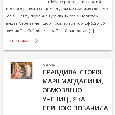
Fiordelli) «Христос, Син Божий,
що його разом з Отцем і Духом ми славимо словами
“єдин Свят”, полюбив Церкву як свою Невісту й
видав Себе за неї, щоб її освятити (пор. Еф 5,25-26),
злучив її із Собою як своє Тіло й наповнив […]
Читати далі...
22-07-2025
ПРАВДИВА ІСТОРІЯ
МАРІЇ МАГДАЛИНИ,
ОБМОВЛЕНОЇ
УЧЕНИЦІ, ЯКА
ПЕРШОЮ ПОБАЧИЛА