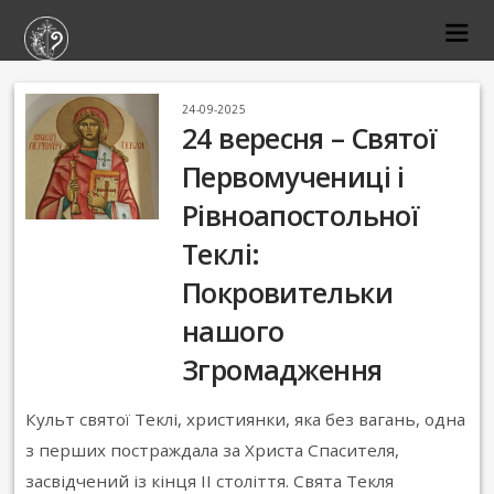
24-09-2025
24 вересня – Святої
Первомучениці і
Рівноапостольної
Теклі:
Покровительки
нашого
Згромадження
Культ святої Теклі, християнки, яка без вагань, одна
з перших постраждала за Христа Спасителя,
засвідчений із кінця ІІ століття. Свята Текля