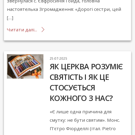
звернулася с. Євфросинія Гойда, головна
настоятелька Згромадження: «Дорогі сестри, цей
[…]
Читати далі...
25-07-2025
ЯК ЦЕРКВА РОЗУМІЄ
СВЯТІСТЬ І ЯК ЦЕ
СТОСУЄТЬСЯ
КОЖНОГО З НАС?
«Є лише одна причина для
смутку: не бути святим». Монс.
П’єтро Фiорделлі (італ. Pietro