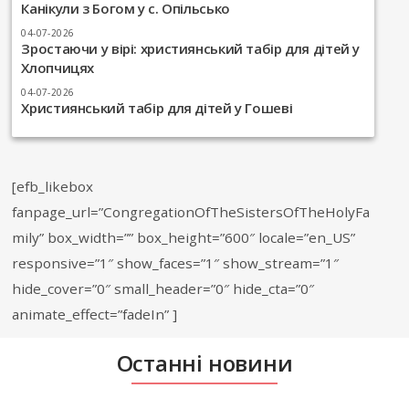
Канікули з Богом у с. Опільсько
04-07-2026
Зростаючи у вірі: християнський табір для дітей у
Хлопчицях
04-07-2026
Християнський табір для дітей у Гошеві
[efb_likebox
fanpage_url=”CongregationOfTheSistersOfTheHolyFa
mily” box_width=”” box_height=”600″ locale=”en_US”
responsive=”1″ show_faces=”1″ show_stream=”1″
hide_cover=”0″ small_header=”0″ hide_cta=”0″
animate_effect=”fadeIn” ]
Останні новини
Останні Новини