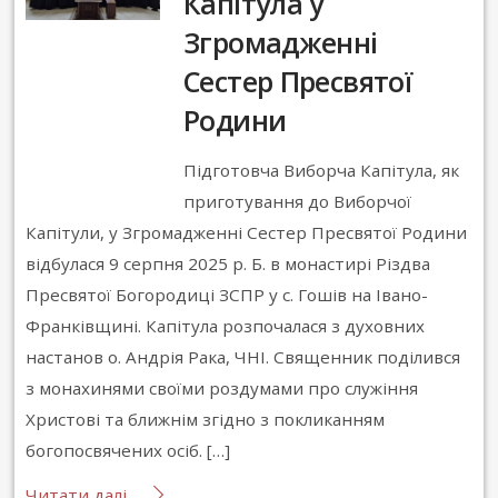
Капітула у
Згромадженні
Сестер Пресвятої
Родини
Підготовча Виборча Капітула, як
приготування до Виборчої
Капітули, у Згромадженні Сестер Пресвятої Родини
відбулася 9 серпня 2025 р. Б. в монастирі Різдва
Пресвятої Богородиці ЗСПР у с. Гошів на Івано-
Франківщині. Капітула розпочалася з духовних
настанов о. Андрія Рака, ЧНІ. Священник поділився
з монахинями своїми роздумами про служіння
Христові та ближнім згідно з покликанням
богопосвячених осіб. […]
Читати далі...